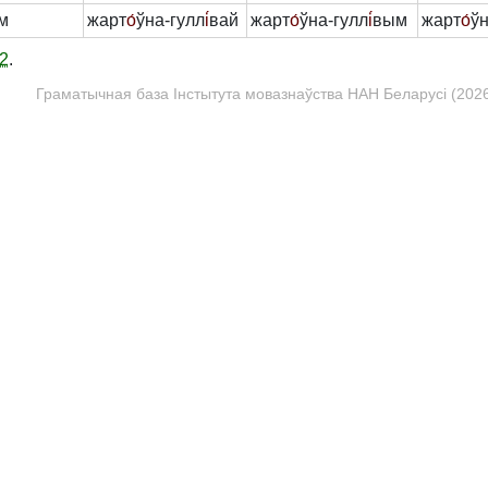
м
жарт
о́
ўна-гулл
і́
вай
жарт
о́
ўна-гулл
і́
вым
жарт
о́
ўн
2
.
Граматычная база Інстытута мовазнаўства НАН Беларусі (2026