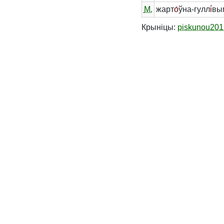
М.
жарт
о́
ўна-гулл
і́
вы
Крыніцы:
piskunou201