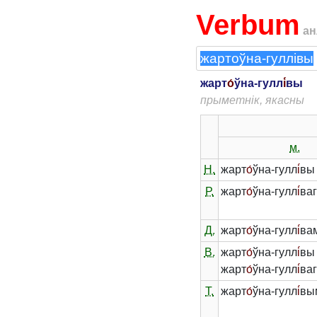
Verbum
ан
жарт
о́
ўна-гулл
і́
вы
прыметнік, якасны
м.
Н.
жарт
о́
ўна-гулл
і́
вы
Р.
жарт
о́
ўна-гулл
і́
ва
Д.
жарт
о́
ўна-гулл
і́
ва
В.
жарт
о́
ўна-гулл
і́
вы 
жарт
о́
ўна-гулл
і́
ваг
Т.
жарт
о́
ўна-гулл
і́
вы