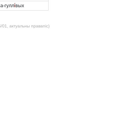
а-гулл
і́
вых
/01, актуальны правапіс)