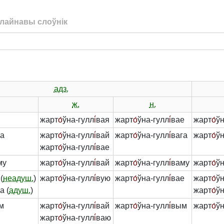
лайнавы слоўнік
адз.
ж.
н.
жарт
о́
ўна-гулл
і́
вая
жарт
о́
ўна-гулл
і́
вае
жарт
о́
ўн
га
жарт
о́
ўна-гулл
і́
вай
жарт
о́
ўна-гулл
і́
вага
жарт
о́
ўн
жарт
о́
ўна-гулл
і́
вае
му
жарт
о́
ўна-гулл
і́
вай
жарт
о́
ўна-гулл
і́
ваму
жарт
о́
ўн
(
неадуш.
)
жарт
о́
ўна-гулл
і́
вую
жарт
о́
ўна-гулл
і́
вае
жарт
о́
ўн
а (
адуш.
)
жарт
о́
ўн
м
жарт
о́
ўна-гулл
і́
вай
жарт
о́
ўна-гулл
і́
вым
жарт
о́
ўн
жарт
о́
ўна-гулл
і́
ваю