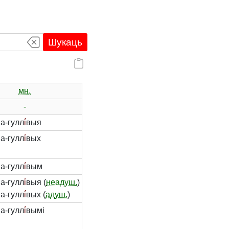
Шукаць
мн.
-
а-гулл
і́
выя
а-гулл
і́
вых
а-гулл
і́
вым
а-гулл
і́
выя (
неадуш.
)
а-гулл
і́
вых (
адуш.
)
а-гулл
і́
вымі