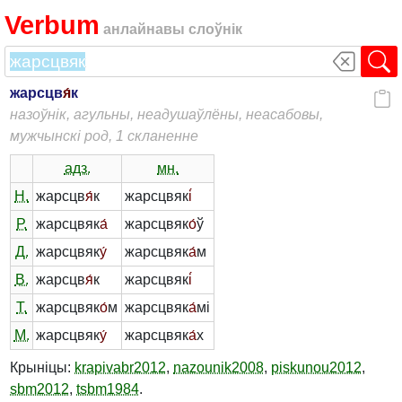
Verbum
анлайнавы слоўнік
жарсцв
я́
к
назоўнік, агульны, неадушаўлёны, неасабовы,
мужчынскі род, 1 скланенне
адз.
мн.
Н.
жарсцв
я́
к
жарсцвяк
і́
Р.
жарсцвяк
а́
жарсцвяк
о́
ў
Д.
жарсцвяк
у́
жарсцвяк
а́
м
В.
жарсцв
я́
к
жарсцвяк
і́
Т.
жарсцвяк
о́
м
жарсцвяк
а́
мі
М.
жарсцвяк
у́
жарсцвяк
а́
х
Крыніцы:
krapivabr2012
,
nazounik2008
,
piskunou2012
,
sbm2012
,
tsbm1984
.