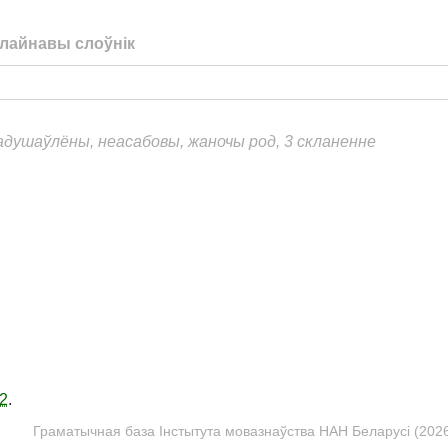
лайнавы слоўнік
еадушаўлёны, неасабовы, жаночы род, 3 скланенне
2
.
Граматычная база Інстытута мовазнаўства НАН Беларусі (2026