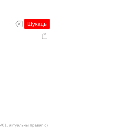
Шукаць
/01, актуальны правапіс)