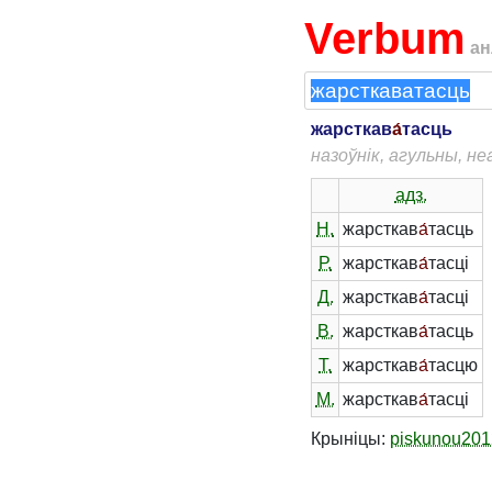
Verbum
ан
жарсткав
а́
тасць
назоўнік, агульны, н
адз.
Н.
жарсткав
а́
тасць
Р.
жарсткав
а́
тасці
Д.
жарсткав
а́
тасці
В.
жарсткав
а́
тасць
Т.
жарсткав
а́
тасцю
М.
жарсткав
а́
тасці
Крыніцы:
piskunou201