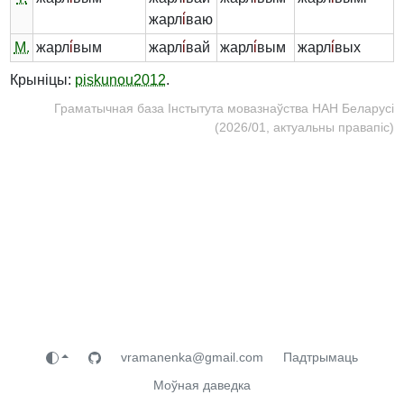
жарл
і́
ваю
М.
жарл
і́
вым
жарл
і́
вай
жарл
і́
вым
жарл
і́
вых
Крыніцы:
piskunou2012
.
Граматычная база Інстытута мовазнаўства НАН Беларусі
(2026/01, актуальны правапіс)
vramanenka@gmail.com
Падтрымаць
Моўная даведка