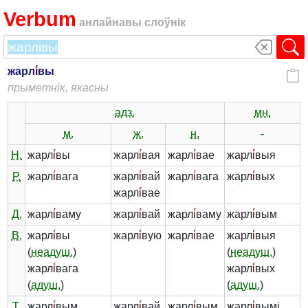
Verbum
анлайнавы слоўнік
жарл
і́
вы
прыметнік, якасны
адз.
мн.
м.
ж.
н.
-
Н.
жарл
і́
вы
жарл
і́
вая
жарл
і́
вае
жарл
і́
выя
Р.
жарл
і́
вага
жарл
і́
вай
жарл
і́
вага
жарл
і́
вых
жарл
і́
вае
Д.
жарл
і́
ваму
жарл
і́
вай
жарл
і́
ваму
жарл
і́
вым
В.
жарл
і́
вы
жарл
і́
вую
жарл
і́
вае
жарл
і́
выя
(
неадуш.
)
(
неадуш.
)
жарл
і́
вага
жарл
і́
вых
(
адуш.
)
(
адуш.
)
Т.
жарл
і́
вым
жарл
і́
вай
жарл
і́
вым
жарл
і́
вымі