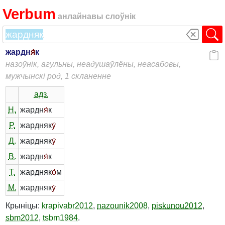
Verbum
анлайнавы слоўнік
жардн
я́
к
назоўнік, агульны, неадушаўлёны, неасабовы,
мужчынскі род, 1 скланенне
адз.
Н.
жардн
я́
к
Р.
жардняк
у́
Д.
жардняк
у́
В.
жардн
я́
к
Т.
жардняк
о́
м
М.
жардняк
у́
Крыніцы:
krapivabr2012
,
nazounik2008
,
piskunou2012
,
sbm2012
,
tsbm1984
.