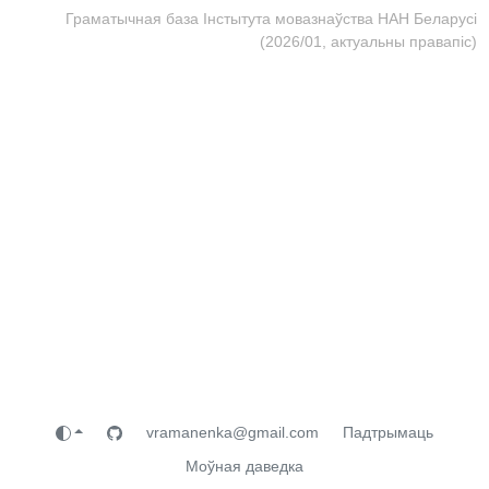
Граматычная база Інстытута мовазнаўства НАН Беларусі
(2026/01, актуальны правапіс)
vramanenka@gmail.com
Падтрымаць
Моўная даведка