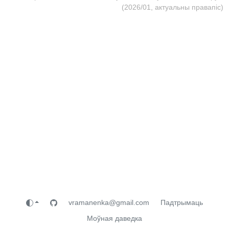
(2026/01, актуальны правапіс)
vramanenka@gmail.com
Падтрымаць
Моўная даведка