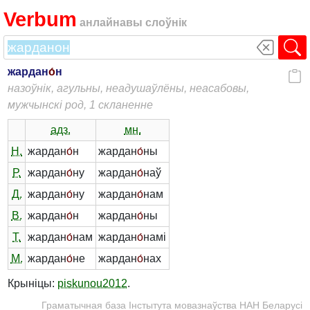
Verbum
анлайнавы слоўнік
жардан
о́
н
назоўнік, агульны, неадушаўлёны, неасабовы,
мужчынскі род, 1 скланенне
адз.
мн.
Н.
жардан
о́
н
жардан
о́
ны
Р.
жардан
о́
ну
жардан
о́
наў
Д.
жардан
о́
ну
жардан
о́
нам
В.
жардан
о́
н
жардан
о́
ны
Т.
жардан
о́
нам
жардан
о́
намі
М.
жардан
о́
не
жардан
о́
нах
Крыніцы:
piskunou2012
.
Граматычная база Інстытута мовазнаўства НАН Беларусі