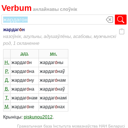
Verbum
анлайнавы слоўнік
жардаг
о́
н
назоўнік, агульны, адушаўлёны, асабовы, мужчынскі
род, 1 скланенне
адз.
мн.
Н.
жардаг
о́
н
жардаг
о́
ны
Р.
жардаг
о́
на
жардаг
о́
наў
Д.
жардаг
о́
ну
жардаг
о́
нам
В.
жардаг
о́
на
жардаг
о́
наў
Т.
жардаг
о́
нам
жардаг
о́
намі
М.
жардаг
о́
не
жардаг
о́
нах
Крыніцы:
piskunou2012
.
Граматычная база Інстытута мовазнаўства НАН Беларусі