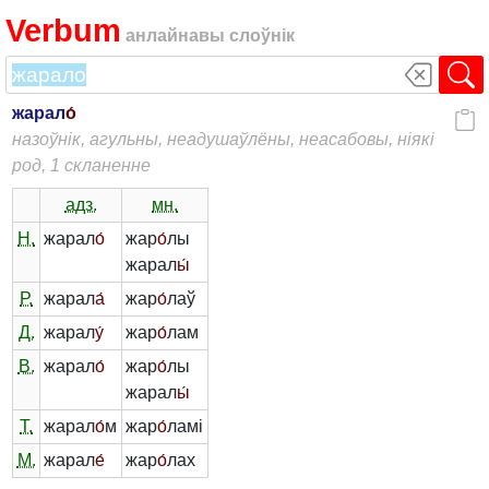
Verbum
анлайнавы слоўнік
жарал
о́
назоўнік, агульны, неадушаўлёны, неасабовы, ніякі
род, 1 скланенне
адз.
мн.
Н.
жарал
о́
жар
о́
лы
жарал
ы́
Р.
жарал
а́
жар
о́
лаў
Д.
жарал
у́
жар
о́
лам
В.
жарал
о́
жар
о́
лы
жарал
ы́
Т.
жарал
о́
м
жар
о́
ламі
М.
жарал
е́
жар
о́
лах