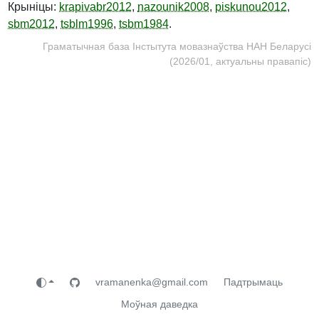
Крыніцы:
krapivabr2012
,
nazounik2008
,
piskunou2012
,
sbm2012
,
tsblm1996
,
tsbm1984
.
Граматычная база Інстытута мовазнаўства НАН Беларусі
(2026/01, актуальны правапіс)
vramanenka@gmail.com
Падтрымаць
Моўная даведка