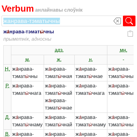
Verbum
анлайнавы слоўнік
ж
а́
нрава-тэмат
ы́
чны
прыметнік, адносны
адз.
мн.
м.
ж.
н.
-
Н.
ж
а́
нрава-
ж
а́
нрава-
ж
а́
нрава-
ж
а́
нрава-
тэмат
ы́
чны
тэмат
ы́
чная
тэмат
ы́
чнае
тэмат
ы́
чныя
Р.
ж
а́
нрава-
ж
а́
нрава-
ж
а́
нрава-
ж
а́
нрава-
тэмат
ы́
чнага
тэмат
ы́
чнай
тэмат
ы́
чнага
тэмат
ы́
чных
ж
а́
нрава-
тэмат
ы́
чнае
Д.
ж
а́
нрава-
ж
а́
нрава-
ж
а́
нрава-
ж
а́
нрава-
тэмат
ы́
чнаму
тэмат
ы́
чнай
тэмат
ы́
чнаму
тэмат
ы́
чны
В.
ж
а́
нрава-
ж
а́
нрава-
ж
а́
нрава-
ж
а́
нрава-