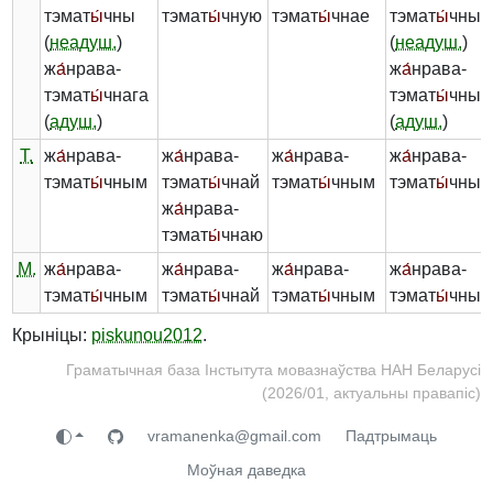
тэмат
ы́
чны
тэмат
ы́
чную
тэмат
ы́
чнае
тэмат
ы́
чныя
(
неадуш.
)
(
неадуш.
)
ж
а́
нрава-
ж
а́
нрава-
тэмат
ы́
чнага
тэмат
ы́
чных
(
адуш.
)
(
адуш.
)
Т.
ж
а́
нрава-
ж
а́
нрава-
ж
а́
нрава-
ж
а́
нрава-
тэмат
ы́
чным
тэмат
ы́
чнай
тэмат
ы́
чным
тэмат
ы́
чным
ж
а́
нрава-
тэмат
ы́
чнаю
М.
ж
а́
нрава-
ж
а́
нрава-
ж
а́
нрава-
ж
а́
нрава-
тэмат
ы́
чным
тэмат
ы́
чнай
тэмат
ы́
чным
тэмат
ы́
чных
Крыніцы:
piskunou2012
.
Граматычная база Інстытута мовазнаўства НАН Беларусі
(2026/01, актуальны правапіс)
vramanenka@gmail.com
Падтрымаць
Моўная даведка