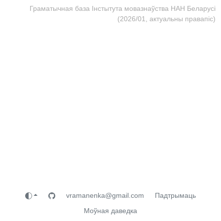
Граматычная база Інстытута мовазнаўства НАН Беларусі
(2026/01, актуальны правапіс)
vramanenka@gmail.com
Падтрымаць
Моўная даведка