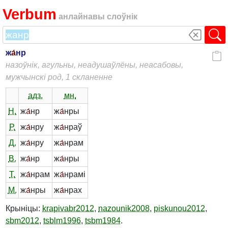
Verbum
анлайнавы слоўнік
ж
а́
нр
назоўнік, агульны, неадушаўлёны, неасабовы,
мужчынскі род, 1 скланенне
адз.
мн.
Н.
ж
а́
нр
ж
а́
нры
Р.
ж
а́
нру
ж
а́
нраў
Д.
ж
а́
нру
ж
а́
нрам
В.
ж
а́
нр
ж
а́
нры
Т.
ж
а́
нрам
ж
а́
нрамі
М.
ж
а́
нры
ж
а́
нрах
Крыніцы:
krapivabr2012
,
nazounik2008
,
piskunou2012
,
sbm2012
,
tsblm1996
,
tsbm1984
.