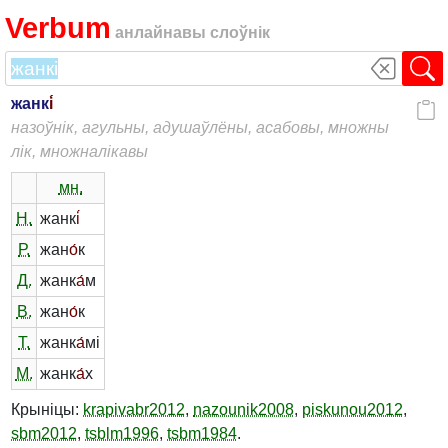
Verbum
анлайнавы слоўнік
жанк
і́
назоўнік, агульны, адушаўлёны, асабовы, множны
лік, множналікавы
мн.
Н.
жанк
і́
Р.
жан
о́
к
Д.
жанк
а́
м
В.
жан
о́
к
Т.
жанк
а́
мі
М.
жанк
а́
х
Крыніцы:
krapivabr2012
,
nazounik2008
,
piskunou2012
,
sbm2012
,
tsblm1996
,
tsbm1984
.