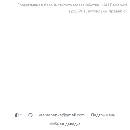
Граматычная база Інстытута мовазнаўства НАН Беларусі
(2026/01, актуальны правапіс)
vramanenka@gmail.com
Падтрымаць
Моўная даведка