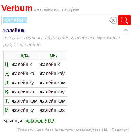
Verbum
анлайнавы слоўнік
жал
е́
йнік
назоўнік, агульны, адушаўлёны, асабовы, мужчынскі
род, 1 скланенне
адз.
мн.
Н.
жал
е́
йнік
жал
е́
йнікі
Р.
жал
е́
йніка
жал
е́
йнікаў
Д.
жал
е́
йніку
жал
е́
йнікам
В.
жал
е́
йніка
жал
е́
йнікаў
Т.
жал
е́
йнікам
жал
е́
йнікамі
М.
жал
е́
йніку
жал
е́
йніках
Крыніцы:
piskunou2012
.
Граматычная база Інстытута мовазнаўства НАН Беларусі