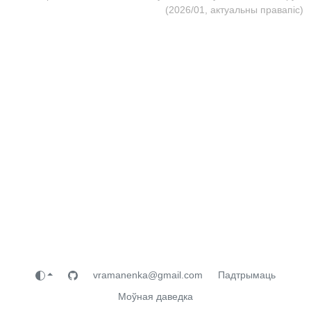
(2026/01, актуальны правапіс)
vramanenka@gmail.com
Падтрымаць
Моўная даведка