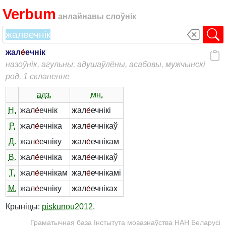
Verbum
анлайнавы слоўнік
жал
е́
ечнік
назоўнік, агульны, адушаўлёны, асабовы, мужчынскі
род, 1 скланенне
адз.
мн.
Н.
жал
е́
ечнік
жал
е́
ечнікі
Р.
жал
е́
ечніка
жал
е́
ечнікаў
Д.
жал
е́
ечніку
жал
е́
ечнікам
В.
жал
е́
ечніка
жал
е́
ечнікаў
Т.
жал
е́
ечнікам
жал
е́
ечнікамі
М.
жал
е́
ечніку
жал
е́
ечніках
Крыніцы:
piskunou2012
.
Граматычная база Інстытута мовазнаўства НАН Беларусі