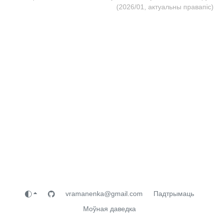
(2026/01, актуальны правапіс)
vramanenka@gmail.com
Падтрымаць
Моўная даведка