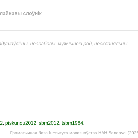
лайнавы слоўнік
еадушаўлёны, неасабовы, мужчынскі род, нескланяльны
12
,
piskunou2012
,
sbm2012
,
tsbm1984
.
Граматычная база Інстытута мовазнаўства НАН Беларусі (2026