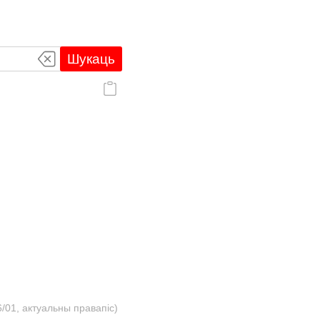
Шукаць
/01, актуальны правапіс)