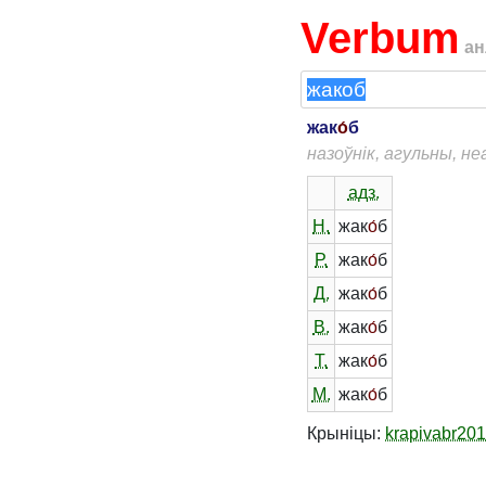
Verbum
ан
жак
о́
б
назоўнік, агульны, н
адз.
Н.
жак
о́
б
Р.
жак
о́
б
Д.
жак
о́
б
В.
жак
о́
б
Т.
жак
о́
б
М.
жак
о́
б
Крыніцы:
krapivabr20