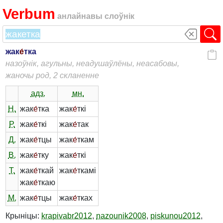
Verbum
анлайнавы слоўнік
жак
е́
тка
назоўнік, агульны, неадушаўлёны, неасабовы,
жаночы род, 2 скланенне
адз.
мн.
Н.
жак
е́
тка
жак
е́
ткі
Р.
жак
е́
ткі
жак
е́
так
Д.
жак
е́
тцы
жак
е́
ткам
В.
жак
е́
тку
жак
е́
ткі
Т.
жак
е́
ткай
жак
е́
ткамі
жак
е́
ткаю
М.
жак
е́
тцы
жак
е́
тках
Крыніцы:
krapivabr2012
,
nazounik2008
,
piskunou2012
,