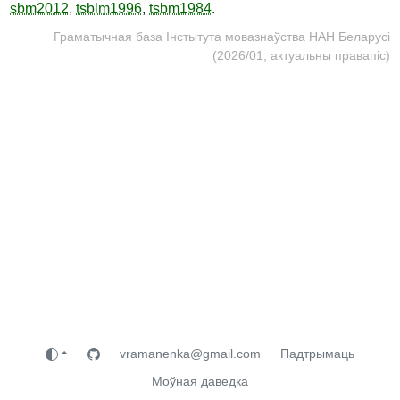
sbm2012
,
tsblm1996
,
tsbm1984
.
Граматычная база Інстытута мовазнаўства НАН Беларусі
(2026/01, актуальны правапіс)
vramanenka@gmail.com
Падтрымаць
Моўная даведка