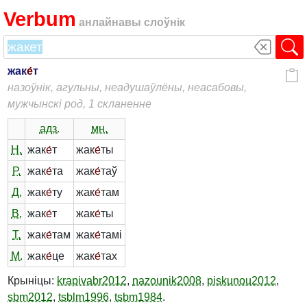
Verbum
анлайнавы слоўнік
жак
е́
т
назоўнік, агульны, неадушаўлёны, неасабовы,
мужчынскі род, 1 скланенне
адз.
мн.
Н.
жак
е́
т
жак
е́
ты
Р.
жак
е́
та
жак
е́
таў
Д.
жак
е́
ту
жак
е́
там
В.
жак
е́
т
жак
е́
ты
Т.
жак
е́
там
жак
е́
тамі
М.
жак
е́
це
жак
е́
тах
Крыніцы:
krapivabr2012
,
nazounik2008
,
piskunou2012
,
sbm2012
,
tsblm1996
,
tsbm1984
.