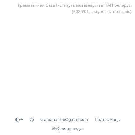
Граматычная база Інстытута мовазнаўства НАН Беларусі
(2026/01, актуальны правапіс)
vramanenka@gmail.com
Падтрымаць
Моўная даведка