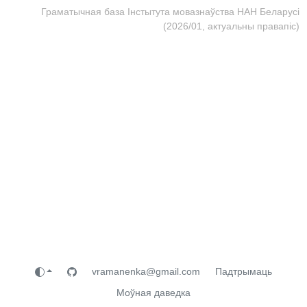
Граматычная база Інстытута мовазнаўства НАН Беларусі
(2026/01, актуальны правапіс)
vramanenka@gmail.com
Падтрымаць
Моўная даведка