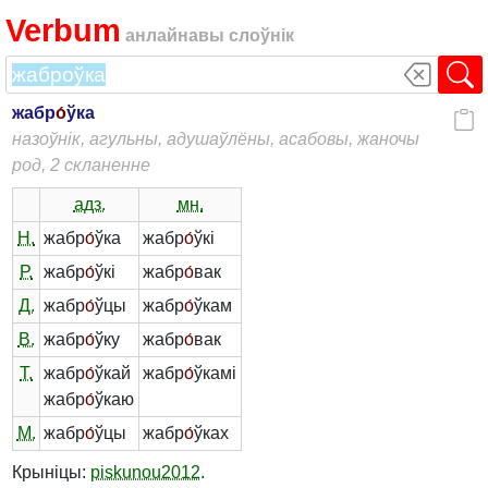
Verbum
анлайнавы слоўнік
жабр
о́
ўка
назоўнік, агульны, адушаўлёны, асабовы, жаночы
род, 2 скланенне
адз.
мн.
Н.
жабр
о́
ўка
жабр
о́
ўкі
Р.
жабр
о́
ўкі
жабр
о́
вак
Д.
жабр
о́
ўцы
жабр
о́
ўкам
В.
жабр
о́
ўку
жабр
о́
вак
Т.
жабр
о́
ўкай
жабр
о́
ўкамі
жабр
о́
ўкаю
М.
жабр
о́
ўцы
жабр
о́
ўках
Крыніцы:
piskunou2012
.