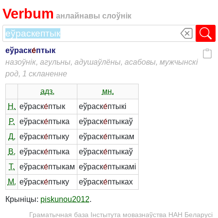
Verbum
анлайнавы слоўнік
еўраск
е́
птык
назоўнік, агульны, адушаўлёны, асабовы, мужчынскі
род, 1 скланенне
адз.
мн.
Н.
еўраск
е́
птык
еўраск
е́
птыкі
Р.
еўраск
е́
птыка
еўраск
е́
птыкаў
Д.
еўраск
е́
птыку
еўраск
е́
птыкам
В.
еўраск
е́
птыка
еўраск
е́
птыкаў
Т.
еўраск
е́
птыкам
еўраск
е́
птыкамі
М.
еўраск
е́
птыку
еўраск
е́
птыках
Крыніцы:
piskunou2012
.
Граматычная база Інстытута мовазнаўства НАН Беларусі