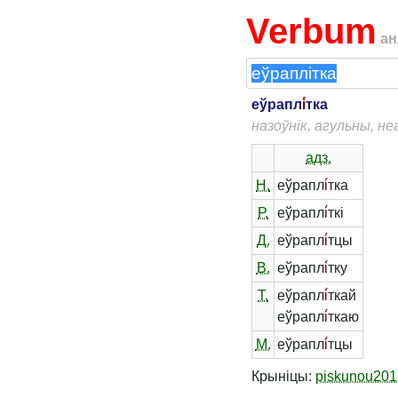
Verbum
ан
еўрапл
і́
тка
назоўнік, агульны, н
адз.
Н.
еўрапл
і́
тка
Р.
еўрапл
і́
ткі
Д.
еўрапл
і́
тцы
В.
еўрапл
і́
тку
Т.
еўрапл
і́
ткай
еўрапл
і́
ткаю
М.
еўрапл
і́
тцы
Крыніцы:
piskunou201