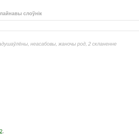
лайнавы слоўнік
еадушаўлёны, неасабовы, жаночы род, 2 скланенне
2
.