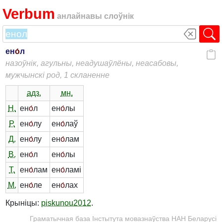
Verbum
анлайнавы слоўнік
ен
о́
л
назоўнік, агульны, неадушаўлёны, неасабовы,
мужчынскі род, 1 скланенне
адз.
мн.
Н.
ен
о́
л
ен
о́
лы
Р.
ен
о́
лу
ен
о́
лаў
Д.
ен
о́
лу
ен
о́
лам
В.
ен
о́
л
ен
о́
лы
Т.
ен
о́
лам
ен
о́
ламі
М.
ен
о́
ле
ен
о́
лах
Крыніцы:
piskunou2012
.
Граматычная база Інстытута мовазнаўства НАН Беларусі