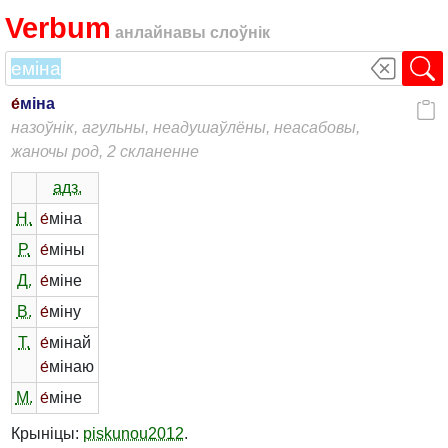
Verbum
анлайнавы слоўнік
е́
міна
назоўнік, агульны, неадушаўлёны, неасабовы,
жаночы род, 2 скланенне
адз.
Н.
е́
міна
Р.
е́
міны
Д.
е́
міне
В.
е́
міну
Т.
е́
мінай
е́
мінаю
М.
е́
міне
Крыніцы:
piskunou2012
.