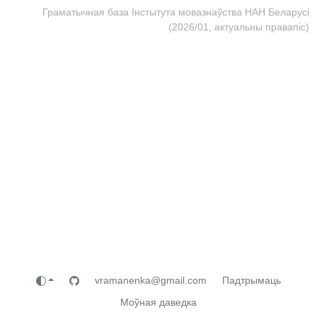
Граматычная база Інстытута мовазнаўства НАН Беларусі
(2026/01, актуальны правапіс)
vramanenka@gmail.com
Падтрымаць
Моўная даведка