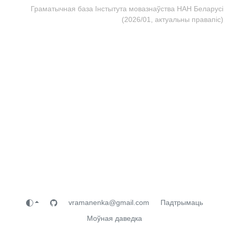
Граматычная база Інстытута мовазнаўства НАН Беларусі
(2026/01, актуальны правапіс)
vramanenka@gmail.com
Падтрымаць
Моўная даведка