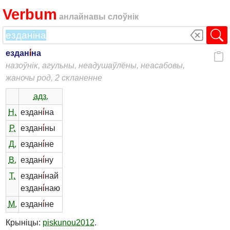
Verbum
анлайнавы слоўнік
ездан
і́
на
назоўнік, агульны, неадушаўлёны, неасабовы,
жаночы род, 2 скланенне
адз.
Н.
ездан
і́
на
Р.
ездан
і́
ны
Д.
ездан
і́
не
В.
ездан
і́
ну
Т.
ездан
і́
най
ездан
і́
наю
М.
ездан
і́
не
Крыніцы:
piskunou2012
.