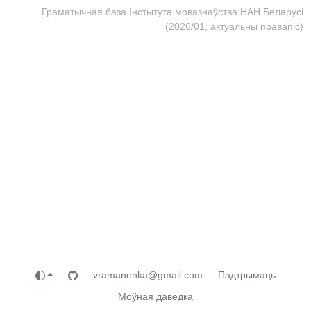
Граматычная база Інстытута мовазнаўства НАН Беларусі
(2026/01, актуальны правапіс)
vramanenka@gmail.com
Падтрымаць
Моўная даведка