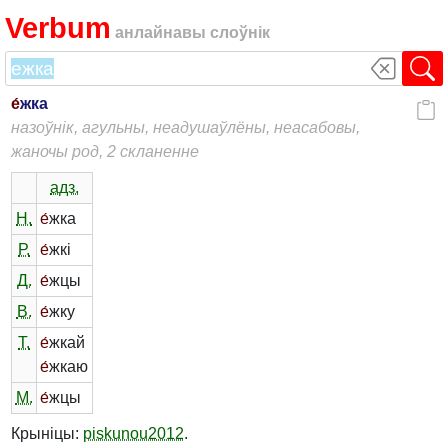
Verbum
анлайнавы слоўнік
е́
жка
назоўнік, агульны, неадушаўлёны, неасабовы,
жаночы род, 2 скланенне
адз.
Н.
е́
жка
Р.
е́
жкі
Д.
е́
жцы
В.
е́
жку
Т.
е́
жкай
е́
жкаю
М.
е́
жцы
Крыніцы:
piskunou2012
.