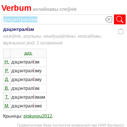
Verbum
анлайнавы слоўнік
дэцэнтрал
і́
зм
назоўнік, агульны, неадушаўлёны, неасабовы,
мужчынскі род, 1 скланенне
адз.
Н.
дэцэнтрал
і́
зм
Р.
дэцэнтрал
і́
зму
Д.
дэцэнтрал
і́
зму
В.
дэцэнтрал
і́
зм
Т.
дэцэнтрал
і́
змам
М.
дэцэнтрал
і́
зме
Крыніцы:
piskunou2012
.
Граматычная база Інстытута мовазнаўства НАН Беларусі