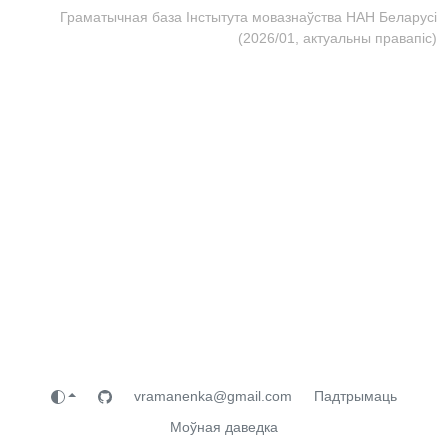
Граматычная база Інстытута мовазнаўства НАН Беларусі
(2026/01, актуальны правапіс)
vramanenka@gmail.com
Падтрымаць
Моўная даведка