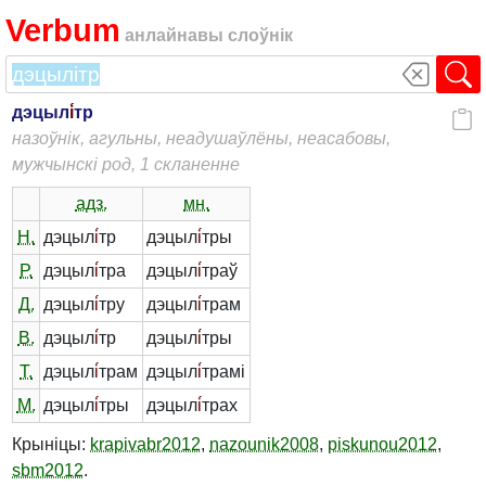
Verbum
анлайнавы слоўнік
дэцыл
і́
тр
назоўнік, агульны, неадушаўлёны, неасабовы,
мужчынскі род, 1 скланенне
адз.
мн.
Н.
дэцыл
і́
тр
дэцыл
і́
тры
Р.
дэцыл
і́
тра
дэцыл
і́
траў
Д.
дэцыл
і́
тру
дэцыл
і́
трам
В.
дэцыл
і́
тр
дэцыл
і́
тры
Т.
дэцыл
і́
трам
дэцыл
і́
трамі
М.
дэцыл
і́
тры
дэцыл
і́
трах
Крыніцы:
krapivabr2012
,
nazounik2008
,
piskunou2012
,
sbm2012
.