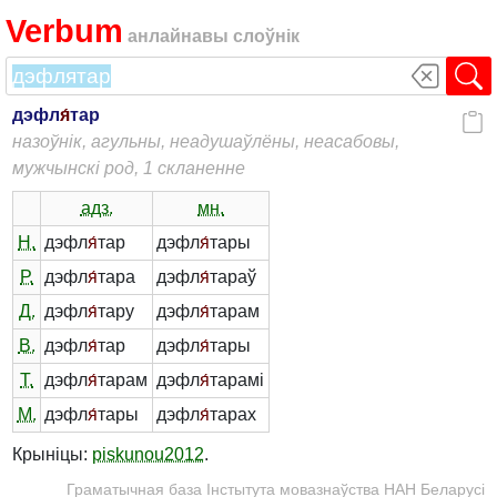
Verbum
анлайнавы слоўнік
дэфл
я́
тар
назоўнік, агульны, неадушаўлёны, неасабовы,
мужчынскі род, 1 скланенне
адз.
мн.
Н.
дэфл
я́
тар
дэфл
я́
тары
Р.
дэфл
я́
тара
дэфл
я́
тараў
Д.
дэфл
я́
тару
дэфл
я́
тарам
В.
дэфл
я́
тар
дэфл
я́
тары
Т.
дэфл
я́
тарам
дэфл
я́
тарамі
М.
дэфл
я́
тары
дэфл
я́
тарах
Крыніцы:
piskunou2012
.
Граматычная база Інстытута мовазнаўства НАН Беларусі