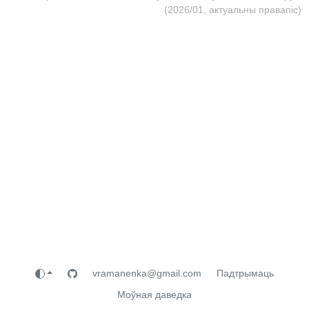
(2026/01, актуальны правапіс)
vramanenka@gmail.com
Падтрымаць
Моўная даведка