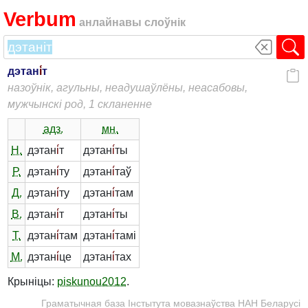
Verbum
анлайнавы слоўнік
дэтан
і́
т
назоўнік, агульны, неадушаўлёны, неасабовы,
мужчынскі род, 1 скланенне
адз.
мн.
Н.
дэтан
і́
т
дэтан
і́
ты
Р.
дэтан
і́
ту
дэтан
і́
таў
Д.
дэтан
і́
ту
дэтан
і́
там
В.
дэтан
і́
т
дэтан
і́
ты
Т.
дэтан
і́
там
дэтан
і́
тамі
М.
дэтан
і́
це
дэтан
і́
тах
Крыніцы:
piskunou2012
.
Граматычная база Інстытута мовазнаўства НАН Беларусі