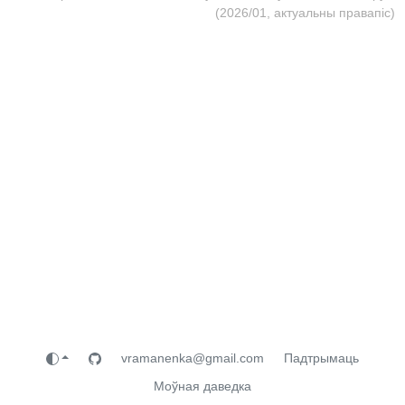
(2026/01, актуальны правапіс)
vramanenka@gmail.com
Падтрымаць
Моўная даведка