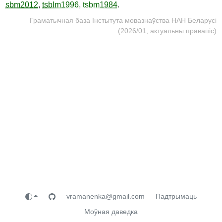
sbm2012
,
tsblm1996
,
tsbm1984
.
Граматычная база Інстытута мовазнаўства НАН Беларусі
(2026/01, актуальны правапіс)
vramanenka@gmail.com
Падтрымаць
Моўная даведка