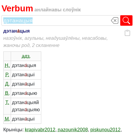
Verbum
анлайнавы слоўнік
дэтан
а́
цыя
назоўнік, агульны, неадушаўлёны, неасабовы,
жаночы род, 2 скланенне
адз.
Н.
дэтан
а́
цыя
Р.
дэтан
а́
цыі
Д.
дэтан
а́
цыі
В.
дэтан
а́
цыю
Т.
дэтан
а́
цыяй
дэтан
а́
цыяю
М.
дэтан
а́
цыі
Крыніцы:
krapivabr2012
,
nazounik2008
,
piskunou2012
,