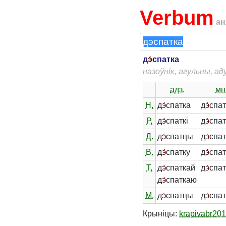
Verbum
ан
д
э́
спатка
назоўнік, агульны, а
адз.
мн
Н.
д
э́
спатка
д
э́
спат
Р.
д
э́
спаткі
д
э́
спат
Д.
д
э́
спатцы
д
э́
спа
В.
д
э́
спатку
д
э́
спат
Т.
д
э́
спаткай
д
э́
спат
д
э́
спаткаю
М.
д
э́
спатцы
д
э́
спат
Крыніцы:
krapivabr20