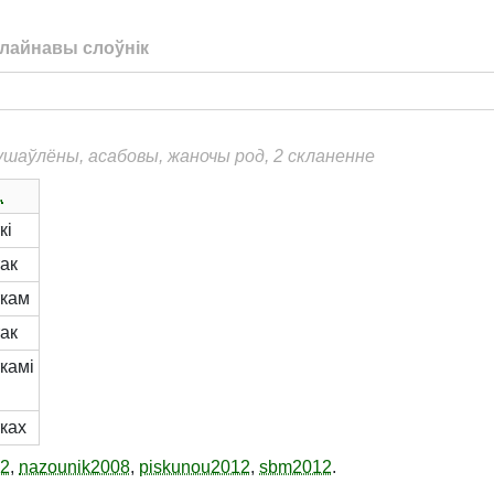
лайнавы слоўнік
душаўлёны, асабовы, жаночы род, 2 скланенне
.
кі
ак
ткам
ак
камі
ках
12
,
nazounik2008
,
piskunou2012
,
sbm2012
.