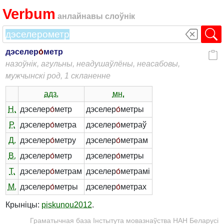
Verbum
анлайнавы слоўнік
дэселер
о́
метр
назоўнік, агульны, неадушаўлёны, неасабовы,
мужчынскі род, 1 скланенне
адз.
мн.
Н.
дэселер
о́
метр
дэселер
о́
метры
Р.
дэселер
о́
метра
дэселер
о́
метраў
Д.
дэселер
о́
метру
дэселер
о́
метрам
В.
дэселер
о́
метр
дэселер
о́
метры
Т.
дэселер
о́
метрам
дэселер
о́
метрамі
М.
дэселер
о́
метры
дэселер
о́
метрах
Крыніцы:
piskunou2012
.
Граматычная база Інстытута мовазнаўства НАН Беларусі