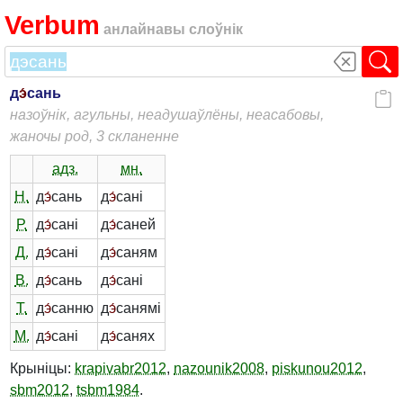
Verbum
анлайнавы слоўнік
д
э́
сань
назоўнік, агульны, неадушаўлёны, неасабовы,
жаночы род, 3 скланенне
адз.
мн.
Н.
д
э́
сань
д
э́
сані
Р.
д
э́
сані
д
э́
саней
Д.
д
э́
сані
д
э́
саням
В.
д
э́
сань
д
э́
сані
Т.
д
э́
санню
д
э́
санямі
М.
д
э́
сані
д
э́
санях
Крыніцы:
krapivabr2012
,
nazounik2008
,
piskunou2012
,
sbm2012
,
tsbm1984
.