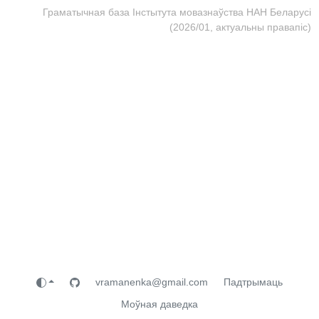
Граматычная база Інстытута мовазнаўства НАН Беларусі
(2026/01, актуальны правапіс)
vramanenka@gmail.com
Падтрымаць
Моўная даведка