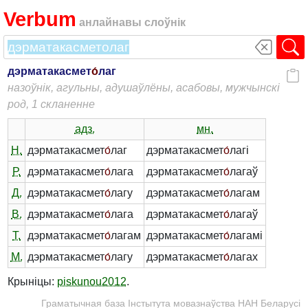
Verbum
анлайнавы слоўнік
дэрматакасмет
о́
лаг
назоўнік, агульны, адушаўлёны, асабовы, мужчынскі
род, 1 скланенне
адз.
мн.
Н.
дэрматакасмет
о́
лаг
дэрматакасмет
о́
лагі
Р.
дэрматакасмет
о́
лага
дэрматакасмет
о́
лагаў
Д.
дэрматакасмет
о́
лагу
дэрматакасмет
о́
лагам
В.
дэрматакасмет
о́
лага
дэрматакасмет
о́
лагаў
Т.
дэрматакасмет
о́
лагам
дэрматакасмет
о́
лагамі
М.
дэрматакасмет
о́
лагу
дэрматакасмет
о́
лагах
Крыніцы:
piskunou2012
.
Граматычная база Інстытута мовазнаўства НАН Беларусі