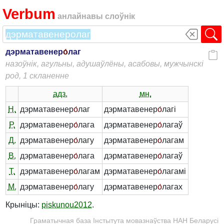
Verbum
анлайнавы слоўнік
дэрматавенер
о́
лаг
назоўнік, агульны, адушаўлёны, асабовы, мужчынскі
род, 1 скланенне
адз.
мн.
Н.
дэрматавенер
о́
лаг
дэрматавенер
о́
лагі
Р.
дэрматавенер
о́
лага
дэрматавенер
о́
лагаў
Д.
дэрматавенер
о́
лагу
дэрматавенер
о́
лагам
В.
дэрматавенер
о́
лага
дэрматавенер
о́
лагаў
Т.
дэрматавенер
о́
лагам
дэрматавенер
о́
лагамі
М.
дэрматавенер
о́
лагу
дэрматавенер
о́
лагах
Крыніцы:
piskunou2012
.
Граматычная база Інстытута мовазнаўства НАН Беларусі