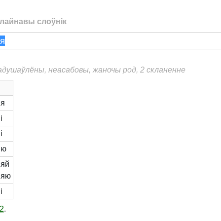
лайнавы слоўнік
еадушаўлёны, неасабовы, жаночы род, 2 скланенне
ыя
і
і
ыю
яй
ыяю
і
2
.