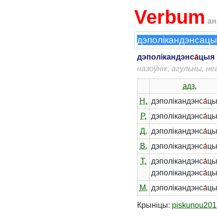
Verbum
ан
дэполікандэнс
а́
цыя
назоўнік, агульны, н
адз.
Н.
дэполікандэнс
а́
ц
Р.
дэполікандэнс
а́
цы
Д.
дэполікандэнс
а́
цы
В.
дэполікандэнс
а́
ц
Т.
дэполікандэнс
а́
цы
дэполікандэнс
а́
ц
М.
дэполікандэнс
а́
цы
Крыніцы:
piskunou201