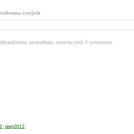
лайнавы слоўнік
еадушаўлёны, неасабовы, жаночы род, 2 скланенне
2
,
sbm2012
.