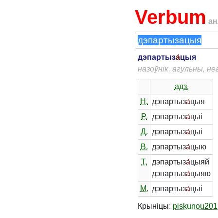
Verbum
ан
дэпартыз
а́
цыя
назоўнік, агульны, н
адз.
Н.
дэпартыз
а́
цыя
Р.
дэпартыз
а́
цыі
Д.
дэпартыз
а́
цыі
В.
дэпартыз
а́
цыю
Т.
дэпартыз
а́
цыяй
дэпартыз
а́
цыяю
М.
дэпартыз
а́
цыі
Крыніцы:
piskunou201