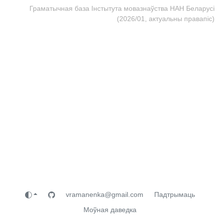
Граматычная база Інстытута мовазнаўства НАН Беларусі
(2026/01, актуальны правапіс)
vramanenka@gmail.com
Падтрымаць
Моўная даведка