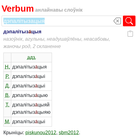
Verbum
анлайнавы слоўнік
дэпалітыз
а́
цыя
назоўнік, агульны, неадушаўлёны, неасабовы,
жаночы род, 2 скланенне
адз.
Н.
дэпалітыз
а́
цыя
Р.
дэпалітыз
а́
цыі
Д.
дэпалітыз
а́
цыі
В.
дэпалітыз
а́
цыю
Т.
дэпалітыз
а́
цыяй
дэпалітыз
а́
цыяю
М.
дэпалітыз
а́
цыі
Крыніцы:
piskunou2012
,
sbm2012
.