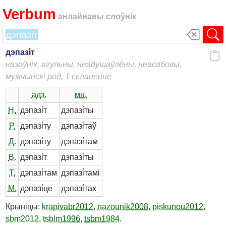
Verbum
анлайнавы слоўнік
дэпаз
і́
т
назоўнік, агульны, неадушаўлёны, неасабовы,
мужчынскі род, 1 скланенне
адз.
мн.
Н.
дэпаз
і́
т
дэпаз
і́
ты
Р.
дэпаз
і́
ту
дэпаз
і́
таў
Д.
дэпаз
і́
ту
дэпаз
і́
там
В.
дэпаз
і́
т
дэпаз
і́
ты
Т.
дэпаз
і́
там
дэпаз
і́
тамі
М.
дэпаз
і́
це
дэпаз
і́
тах
Крыніцы:
krapivabr2012
,
nazounik2008
,
piskunou2012
,
sbm2012
,
tsblm1996
,
tsbm1984
.