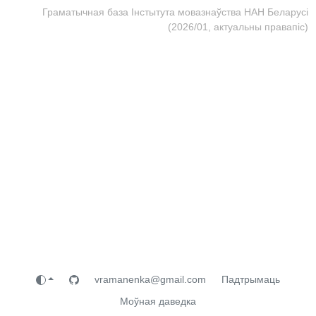
Граматычная база Інстытута мовазнаўства НАН Беларусі
(2026/01, актуальны правапіс)
vramanenka@gmail.com
Падтрымаць
Моўная даведка