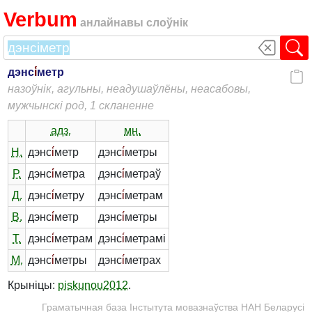
Verbum
анлайнавы слоўнік
дэнс
і́
метр
назоўнік, агульны, неадушаўлёны, неасабовы,
мужчынскі род, 1 скланенне
адз.
мн.
Н.
дэнс
і́
метр
дэнс
і́
метры
Р.
дэнс
і́
метра
дэнс
і́
метраў
Д.
дэнс
і́
метру
дэнс
і́
метрам
В.
дэнс
і́
метр
дэнс
і́
метры
Т.
дэнс
і́
метрам
дэнс
і́
метрамі
М.
дэнс
і́
метры
дэнс
і́
метрах
Крыніцы:
piskunou2012
.
Граматычная база Інстытута мовазнаўства НАН Беларусі