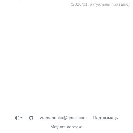
(2026/01, актуальны правапіс)
vramanenka@gmail.com
Падтрымаць
Моўная даведка