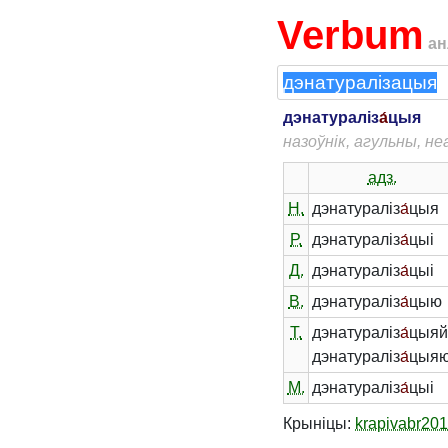
Verbum
ан
дэнатураліз
а́
цыя
назоўнік, агульны, н
адз.
Н.
дэнатураліз
а́
цыя
Р.
дэнатураліз
а́
цыі
Д.
дэнатураліз
а́
цыі
В.
дэнатураліз
а́
цыю
Т.
дэнатураліз
а́
цыя
дэнатураліз
а́
цыя
М.
дэнатураліз
а́
цыі
Крыніцы:
krapivabr20