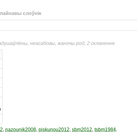
лайнавы слоўнік
еадушаўлёны, неасабовы, жаночы род, 2 скланенне
й
ю
12
,
nazounik2008
,
piskunou2012
,
sbm2012
,
tsbm1984
.