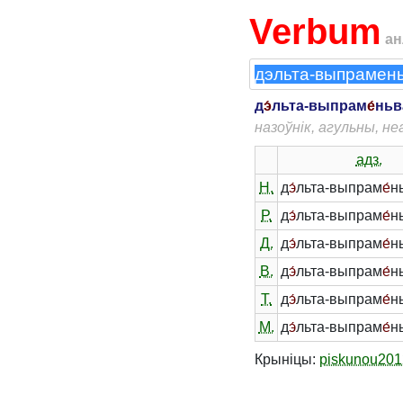
Verbum
ан
д
э́
льта-выпрам
е́
ньв
назоўнік, агульны, не
адз.
Н.
д
э́
льта-выпрам
е́
н
Р.
д
э́
льта-выпрам
е́
н
Д.
д
э́
льта-выпрам
е́
н
В.
д
э́
льта-выпрам
е́
н
Т.
д
э́
льта-выпрам
е́
н
М.
д
э́
льта-выпрам
е́
н
Крыніцы:
piskunou201