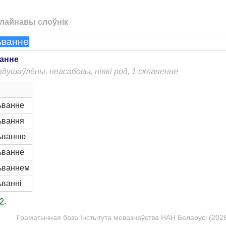
лайнавы слоўнік
анне
адушаўлёны, неасабовы, ніякі род, 1 скланенне
ьванне
ьвання
ьванню
ьванне
ьваннем
ьванні
2
.
Граматычная база Інстытута мовазнаўства НАН Беларусі (2026