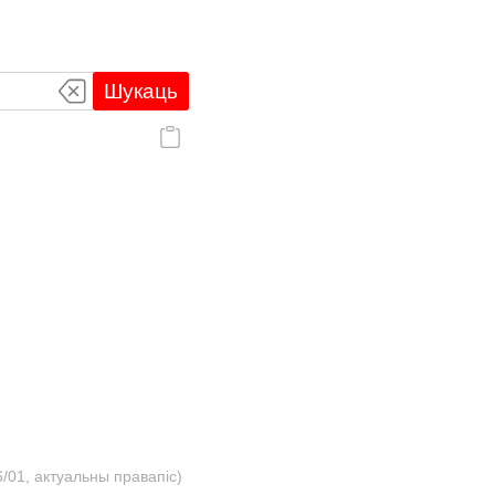
Шукаць
/01, актуальны правапіс)