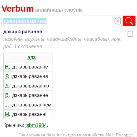
Verbum
анлайнавы слоўнік
дэкар
ы́
раванне
назоўнік, агульны, неадушаўлёны, неасабовы, ніякі
род, 1 скланенне
адз.
Н.
дэкар
ы́
раванне
Р.
дэкар
ы́
равання
Д.
дэкар
ы́
раванню
В.
дэкар
ы́
раванне
Т.
дэкар
ы́
раваннем
М.
дэкар
ы́
раванні
Крыніцы:
tsbm1984
.
Граматычная база Інстытута мовазнаўства НАН Беларусі