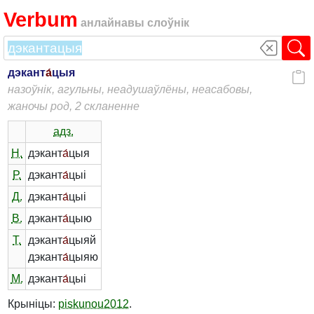
Verbum
анлайнавы слоўнік
дэкант
а́
цыя
назоўнік, агульны, неадушаўлёны, неасабовы,
жаночы род, 2 скланенне
адз.
Н.
дэкант
а́
цыя
Р.
дэкант
а́
цыі
Д.
дэкант
а́
цыі
В.
дэкант
а́
цыю
Т.
дэкант
а́
цыяй
дэкант
а́
цыяю
М.
дэкант
а́
цыі
Крыніцы:
piskunou2012
.