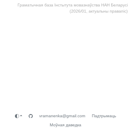
Граматычная база Інстытута мовазнаўства НАН Беларусі
(2026/01, актуальны правапіс)
vramanenka@gmail.com
Падтрымаць
Моўная даведка