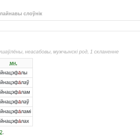
лайнавы слоўнік
душаўлёны, неасабовы, мужчынскі род, 1 скланенне
мн.
эйнацэф
а́
лы
эйнацэф
а́
лаў
эйнацэф
а́
лам
эйнацэф
а́
лаў
эйнацэф
а́
ламі
эйнацэф
а́
лах
2
.