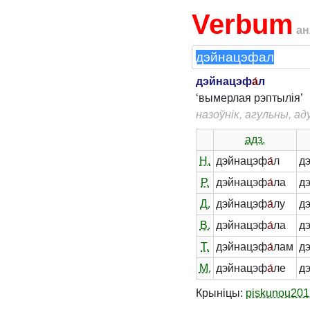
Verbum
ан
дэйнацэф
а́
л
‘вымерлая рэптылія’
назоўнік, агульны, а
адз.
Н.
дэйнацэф
а́
л
д
Р.
дэйнацэф
а́
ла
д
Д.
дэйнацэф
а́
лу
д
В.
дэйнацэф
а́
ла
д
Т.
дэйнацэф
а́
лам
д
М.
дэйнацэф
а́
ле
д
Крыніцы:
piskunou201