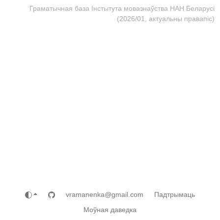
Граматычная база Інстытута мовазнаўства НАН Беларусі
(2026/01, актуальны правапіс)
vramanenka@gmail.com
Падтрымаць
Моўная даведка