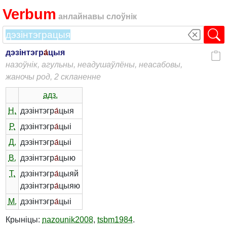
Verbum
анлайнавы слоўнік
дэзінтэгр
а́
цыя
назоўнік, агульны, неадушаўлёны, неасабовы,
жаночы род, 2 скланенне
адз.
Н.
дэзінтэгр
а́
цыя
Р.
дэзінтэгр
а́
цыі
Д.
дэзінтэгр
а́
цыі
В.
дэзінтэгр
а́
цыю
Т.
дэзінтэгр
а́
цыяй
дэзінтэгр
а́
цыяю
М.
дэзінтэгр
а́
цыі
Крыніцы:
nazounik2008
,
tsbm1984
.