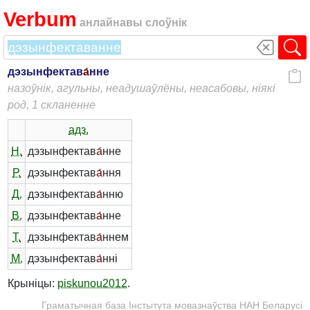
Verbum
анлайнавы слоўнік
дэзынфектав
а́
нне
назоўнік, агульны, неадушаўлёны, неасабовы, ніякі
род, 1 скланенне
адз.
Н.
дэзынфектав
а́
нне
Р.
дэзынфектав
а́
ння
Д.
дэзынфектав
а́
нню
В.
дэзынфектав
а́
нне
Т.
дэзынфектав
а́
ннем
М.
дэзынфектав
а́
нні
Крыніцы:
piskunou2012
.
Граматычная база Інстытута мовазнаўства НАН Беларусі