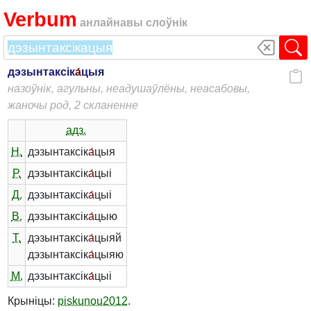
Verbum
анлайнавы слоўнік
дэзынтаксік
а́
цыя
назоўнік, агульны, неадушаўлёны, неасабовы,
жаночы род, 2 скланенне
адз.
Н.
дэзынтаксік
а́
цыя
Р.
дэзынтаксік
а́
цыі
Д.
дэзынтаксік
а́
цыі
В.
дэзынтаксік
а́
цыю
Т.
дэзынтаксік
а́
цыяй
дэзынтаксік
а́
цыяю
М.
дэзынтаксік
а́
цыі
Крыніцы:
piskunou2012
.