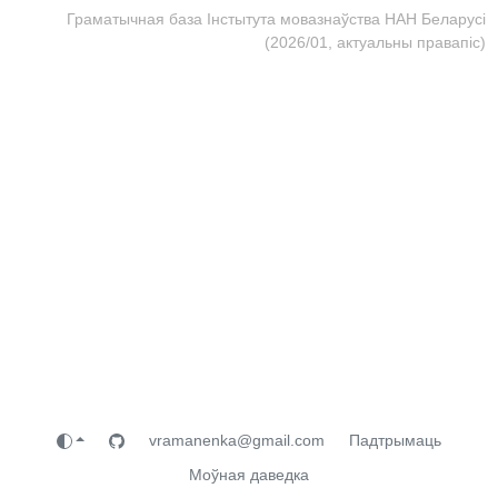
Граматычная база Інстытута мовазнаўства НАН Беларусі
(2026/01, актуальны правапіс)
vramanenka@gmail.com
Падтрымаць
Моўная даведка