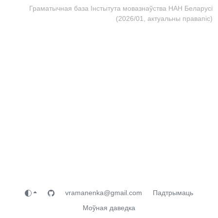
Граматычная база Інстытута мовазнаўства НАН Беларусі
(2026/01, актуальны правапіс)
vramanenka@gmail.com
Падтрымаць
Моўная даведка