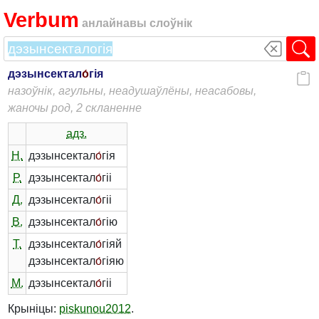
Verbum
анлайнавы слоўнік
дэзынсектал
о́
гія
назоўнік, агульны, неадушаўлёны, неасабовы,
жаночы род, 2 скланенне
адз.
Н.
дэзынсектал
о́
гія
Р.
дэзынсектал
о́
гіі
Д.
дэзынсектал
о́
гіі
В.
дэзынсектал
о́
гію
Т.
дэзынсектал
о́
гіяй
дэзынсектал
о́
гіяю
М.
дэзынсектал
о́
гіі
Крыніцы:
piskunou2012
.