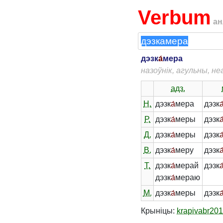
Verbum
ан
дэзк
а́
мера
назоўнік, агульны, н
адз.
Н.
дэзк
а́
мера
дэзк
а
Р.
дэзк
а́
меры
дэзк
а
Д.
дэзк
а́
меры
дэзк
а
В.
дэзк
а́
меру
дэзк
а
Т.
дэзк
а́
мерай
дэзк
а
дэзк
а́
мераю
М.
дэзк
а́
меры
дэзк
а
Крыніцы:
krapivabr20