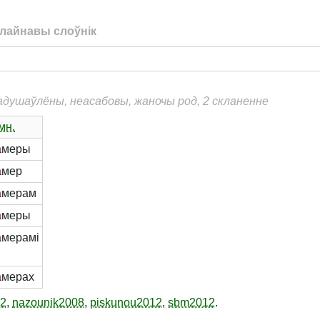
лайнавы слоўнік
еадушаўлёны, неасабовы, жаночы род, 2 скланенне
мн.
́
меры
́
мер
́
мерам
́
меры
́
мерамі
́
мерах
12
,
nazounik2008
,
piskunou2012
,
sbm2012
.