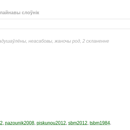
лайнавы слоўнік
еадушаўлёны, неасабовы, жаночы род, 2 скланенне
12
,
nazounik2008
,
piskunou2012
,
sbm2012
,
tsbm1984
.