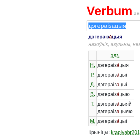
Verbum
ан
дэгераіз
а́
цыя
назоўнік, агульны, н
адз.
Н.
дэгераіз
а́
цыя
Р.
дэгераіз
а́
цыі
Д.
дэгераіз
а́
цыі
В.
дэгераіз
а́
цыю
Т.
дэгераіз
а́
цыяй
дэгераіз
а́
цыяю
М.
дэгераіз
а́
цыі
Крыніцы:
krapivabr20