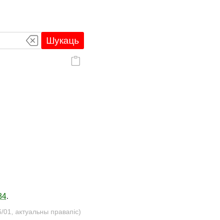
Шукаць
84
.
/01, актуальны правапіс)