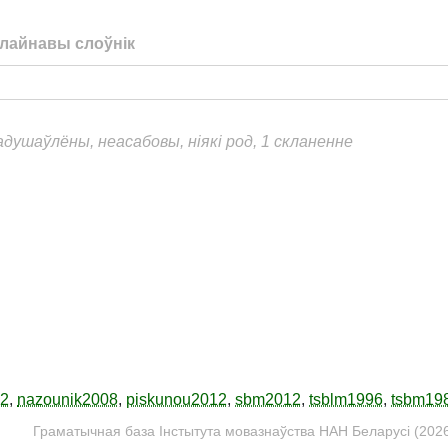
лайнавы слоўнік
адушаўлёны, неасабовы, ніякі род, 1 скланенне
12
,
nazounik2008
,
piskunou2012
,
sbm2012
,
tsblm1996
,
tsbm19
Граматычная база Інстытута мовазнаўства НАН Беларусі (2026