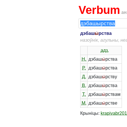
Verbum
ан
дэбаш
ы́
рства
назоўнік, агульны, не
адз.
Н.
дэбаш
ы́
рства
Р.
дэбаш
ы́
рства
Д.
дэбаш
ы́
рству
В.
дэбаш
ы́
рства
Т.
дэбаш
ы́
рствам
М.
дэбаш
ы́
рстве
Крыніцы:
krapivabr20